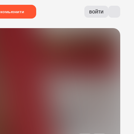
войти
комьюнити