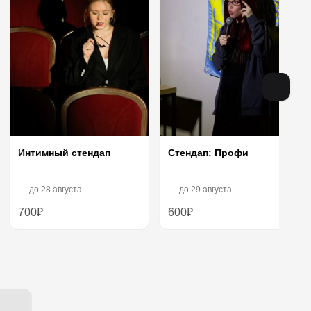
Интимный стендап
Стендап: Профи
до
28 августа
до
29 августа
700₽
600₽