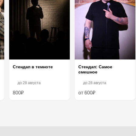
Стендап в темноте
Стендап: Самое
смешное
до
28 августа
до
28 августа
800₽
от 600₽