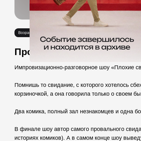
Возраст 18+
Стендап
Про событие
Импровизационно-разговорное шоу «Плохие с
Помнишь то свидание, с которого хотелось сбеж
корзиночкой, а она говорила только о своем 
Два комика, полный зал незнакомцев и одна б
В финале шоу автор самого провального свида
историях комиков). А в самом конце шоу выве