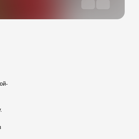
ой-
.
в