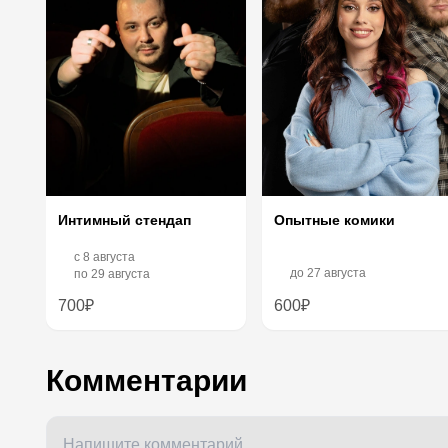
Опытные комики
Интимный стендап
c
8 августа
до
27 августа
по
29 августа
700₽
600₽
Комментарии