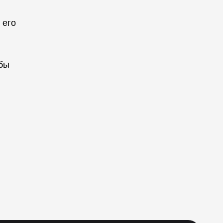
 его
обы