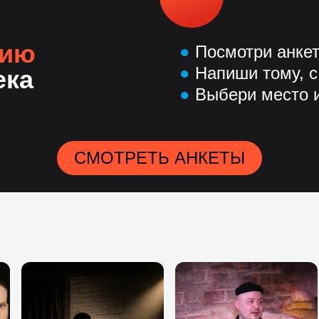
нию
●
Посмотри анке
●
Напиши тому, с
ека
●
Выбери место и
СМОТРЕТЬ АНКЕТЫ