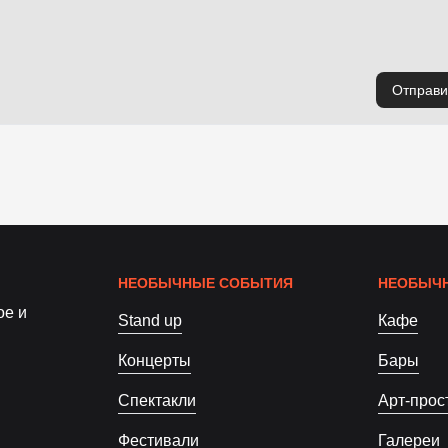
Отправи
НЕОБЫЧНЫЕ СОБЫТИЯ
НЕОБЫЧН
ое и
Stand up
Кафе
Концерты
Бары
Спектакли
Арт-прос
Фестивали
Галереи