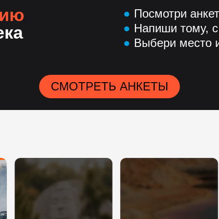
нию
●
Посмотри анке
●
Напиши тому, с
ека
●
Выбери место и
СМОТРЕТЬ АНКЕТЫ