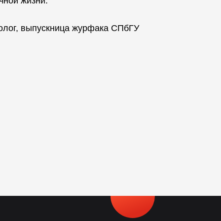
чной жизни.
холог, выпускница журфака СПбГУ