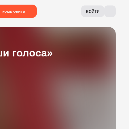
войти
комьюнити
ши голоса»