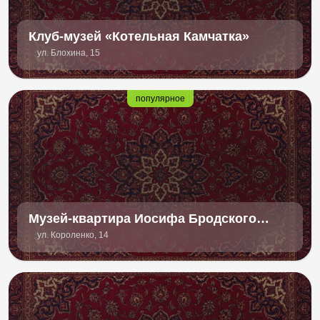
Клуб-музей «Котельная Камчатка»
ул. Блохина, 15
популярное
Музей-квартира Иосифа Бродского
«Полторы комнаты»
ул. Короленко, 14