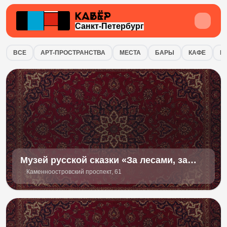
Санкт-Петербург
Интересные места в городе Санкт-П
ВСЕ
АРТ-ПРОСТРАНСТВА
МЕСТА
БАРЫ
КАФЕ
К
Музей русской сказки «За лесами, за
горами»
Каменноостровский проспект, 61