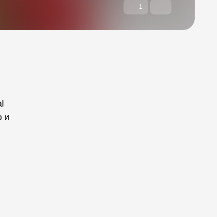
1
l
o и
.