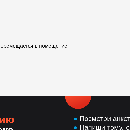
 перемещается в помещение
нию
●
Посмотри анке
●
Напиши тому, с
ека