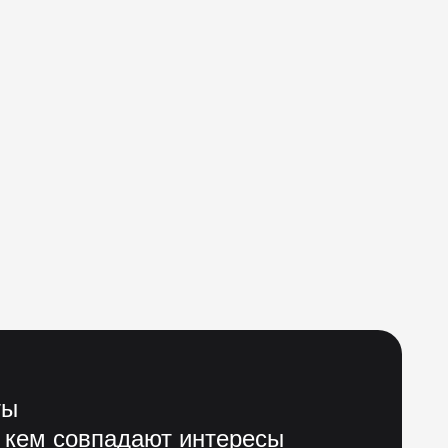
ты
 кем совпадают интересы