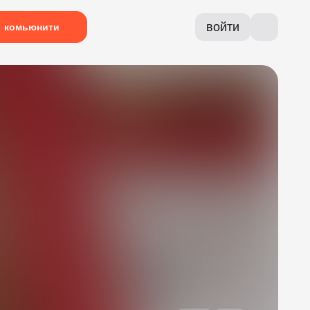
войти
комьюнити