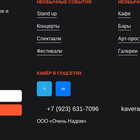
НЕОБЫЧНЫЕ СОБЫТИЯ
НЕОБЫЧН
ое и
Stand up
Кафе
Концерты
Бары
Спектакли
Арт-прос
Фестивали
Галереи
КАВЁР В СОЦСЕТЯХ
тг
вк
+7 (923) 631-7096
kaver
ООО «Очень Надом»