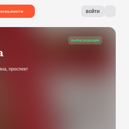
войти
комьюнити
выбор редакции
а
на, проспект