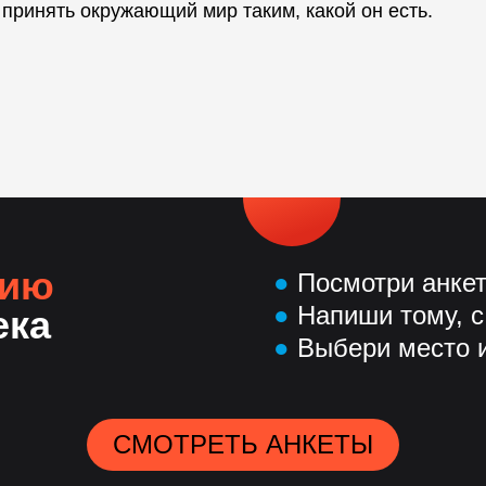
 принять окружающий мир таким, какой он есть.
нию
●
Посмотри анке
●
Напиши тому, с
ека
●
Выбери место и
СМОТРЕТЬ АНКЕТЫ