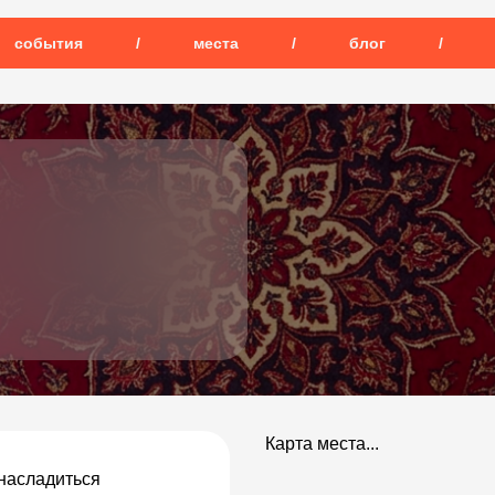
события
/
места
/
блог
/
Карта места...
 насладиться