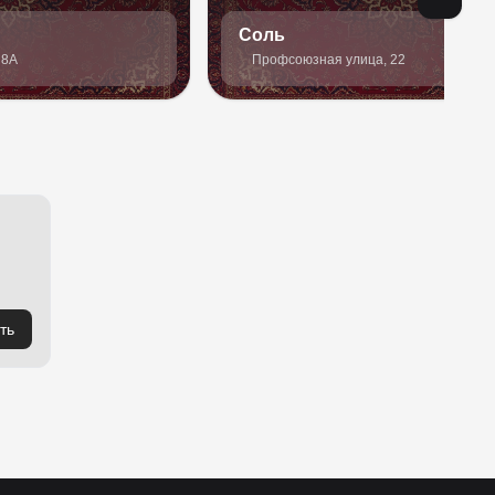
Соль
 8А
Профсоюзная улица, 22
ть