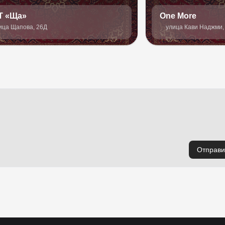
Т «Ща»
One More
ица Щапова, 26Д
улица Кави Наджми,
Отправи