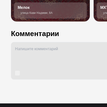
Мелок
МХ
улица Кави Наджми, 8А
ул
Комментарии