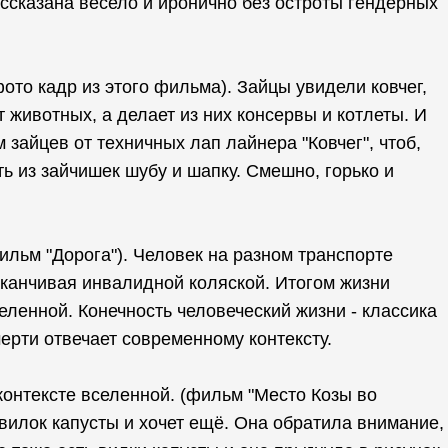
ассказана весело и иронично без остроты гендерных
ото кадр из этого фильма). Зайцы увидели ковчег,
 животных, а делает из них консервы и котлеты. И
 зайцев от техничных лап лайнера "Ковчег", чтоб,
ь из зайчишек шубу и шапку. Смешно, горько и
льм "Дорога"). Человек на разном транспорте
заканчивая инвалидной коляской. Итогом жизни
еленной. Конечность человеческий жизни - классика
мерти отвечает современному контексту.
 контексте вселенной. (фильм "Место Козы во
 вилок капусты и хочет ещё. Она обратила внимание,