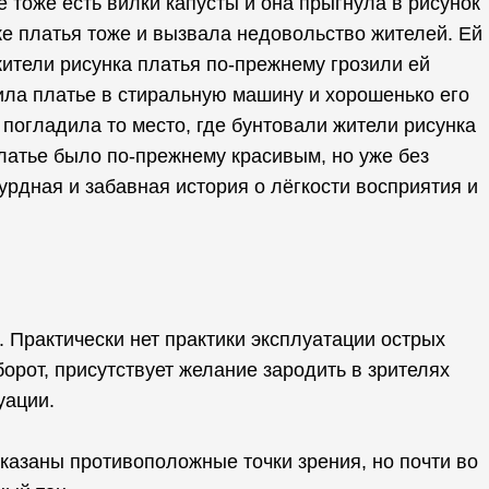
де тоже есть вилки капусты и она прыгнула в рисунок
нке платья тоже и вызвала недовольство жителей. Ей
жители рисунка платья по-прежнему грозили ей
ила платье в стиральную машину и хорошенько его
 погладила то место, где бунтовали жители рисунка
платье было по-прежнему красивым, но уже без
сурдная и забавная история о лёгкости восприятия и
 Практически нет практики эксплуатации острых
борот, присутствует желание зародить в зрителях
уации.
казаны противоположные точки зрения, но почти во