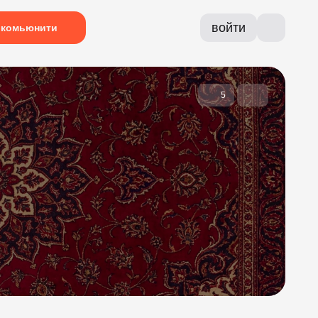
войти
комьюнити
5