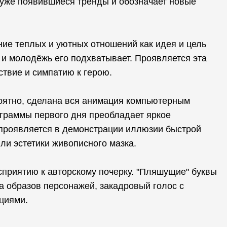
уже появившиеся тренды и обозначает новые
ие теплых и уютных отношений как идея и цель
 и молодёжь его подхватывает. Проявляется эта
ствие и симпатию к герою.
оятно, сделана вся анимация компьютерным
ограммы первого дня преобладает яркое
 проявляется в демонстрации иллюзии быстрой
ли эстетики живописного мазка.
приятию к авторскому почерку. "Пляшущие" буквы
ка образов персонажей, закадровый голос с
циями.