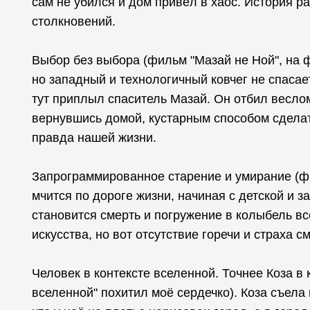
сам не убился и дом привёл в хаос. История р
столкновений.
Выбор без выбора (фильм "Мазай не Ной", на ф
но западный и технологичный ковчег не спасает
тут приплыл спаситель Мазай. Он отбил веслом
вернувшись домой, кустарным способом сделат
правда нашей жизни.
Запрограммированное старение и умирание (фи
мчится по дороге жизни, начиная с детской и 
становится смерть и погружение в колыбель вс
искусства, но вот отсутствие горечи и страха с
Человек в контексте вселенной. Точнее Коза в
вселенной" похитил моё сердечко). Коза съела