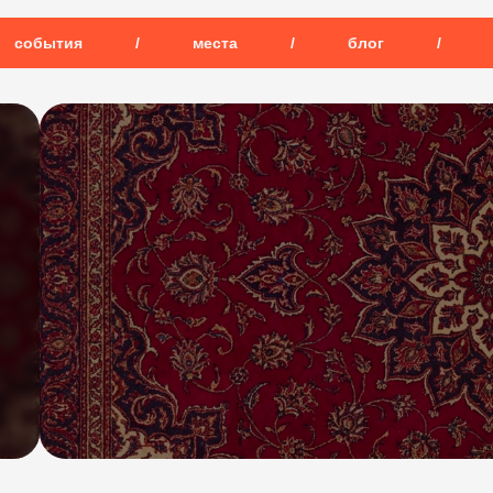
события
/
места
/
блог
/