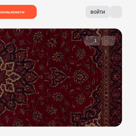
войти
комьюнити
1