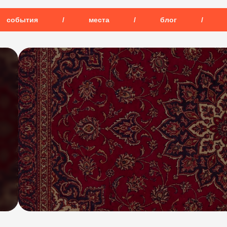
события
/
места
/
блог
/