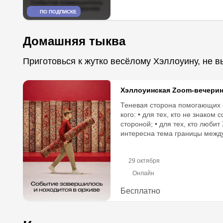
ПО ПОДПИСКЕ
Домашняя тыква
Приготовься к жутко весёлому Хэллоуину, не 
Хэллоуинская Zoom-вечерин
Теневая сторона помогающих 
кого: • для тех, кто не знаком 
стороной; • для тех, кто любит
интересна тема границы между
29 октября
Онлайн
Бесплатно