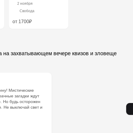
2 ноября
Свобода
от 1700₽
а на захватывающем вечере квизов и зловеще
ину! Мистические
рачные загадки ждут
. Но будь осторожен
. Не выключай свет и