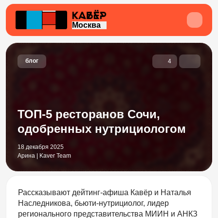
Москва
блог
4
ТОП-5 ресторанов Сочи,
одобренных нутрициологом
18 декабря 2025
Арина | Kaver Team
Рассказывают дейтинг-афиша Кавёр и Наталья
Наследникова, бьюти-нутрициолог, лидер
регионального представительства МИИН и АНКЗ