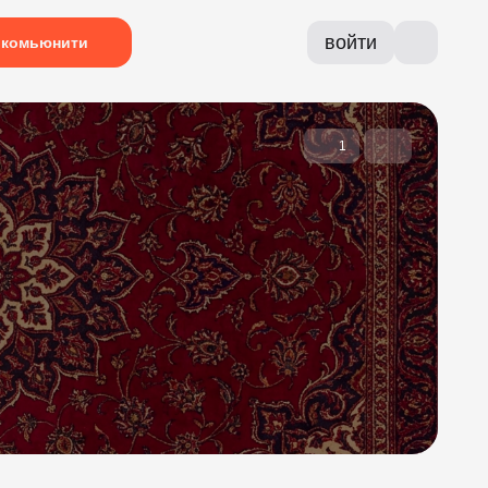
войти
комьюнити
1