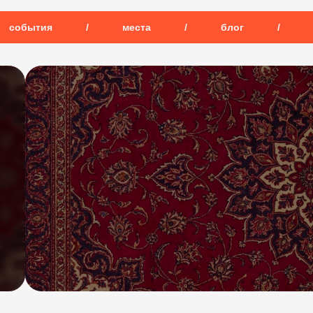
события
/
места
/
блог
/