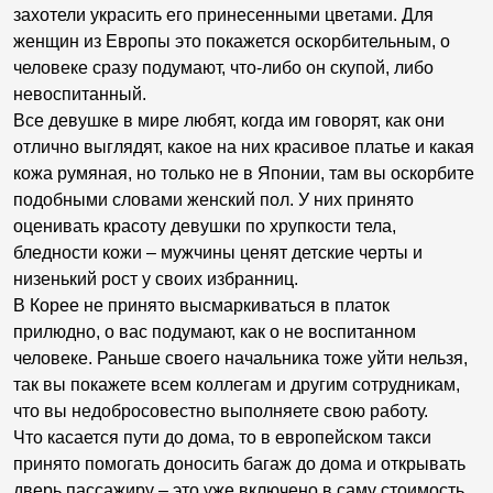
захотели украсить его принесенными цветами. Для
женщин из Европы это покажется оскорбительным, о
человеке сразу подумают, что-либо он скупой, либо
невоспитанный.
Все девушке в мире любят, когда им говорят, как они
отлично выглядят, какое на них красивое платье и какая
кожа румяная, но только не в Японии, там вы оскорбите
подобными словами женский пол. У них принято
оценивать красоту девушки по хрупкости тела,
бледности кожи – мужчины ценят детские черты и
низенький рост у своих избранниц.
В Корее не принято высмаркиваться в платок
прилюдно, о вас подумают, как о не воспитанном
человеке. Раньше своего начальника тоже уйти нельзя,
так вы покажете всем коллегам и другим сотрудникам,
что вы недобросовестно выполняете свою работу.
Что касается пути до дома, то в европейском такси
принято помогать доносить багаж до дома и открывать
дверь пассажиру – это уже включено в саму стоимость,