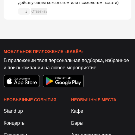
действующим сексологом или психологом, кстати)
Ответить
1
МОБИЛЬНОЕ ПРИЛОЖЕНИЕ «КАВЁР»
В приложении твоя персональная подборка, избранное
и поиск компании на любое мероприятие
НЕОБЫЧНЫЕ СОБЫТИЯ
НЕОБЫЧНЫЕ МЕСТА
Stand up
Кафе
Концерты
Бары