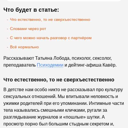
Что будет в статье:
-
Что естественно, то не сверхъестественно
-
Словами через рот
-
С чего можно начать разговор с партнёром
-
Всё нормально
Рассказывают Татьяна Лобода, психолог, сексолог,
преподаватель
Психодемии
и дейтинг-афиша Кавёр.
Что естественно, то не сверхъестественно
В детстве нам особо никто не рассказывал про культуру
сексуальных отношений. Мы впитывали неловкость и
ужимки родителей при его упоминании. Интимные части
тела назывались смешными кличками, ругали за
разглядывание журналов и «пошлые» шутки. А
просмотр порно был большим стыдным секретом и,