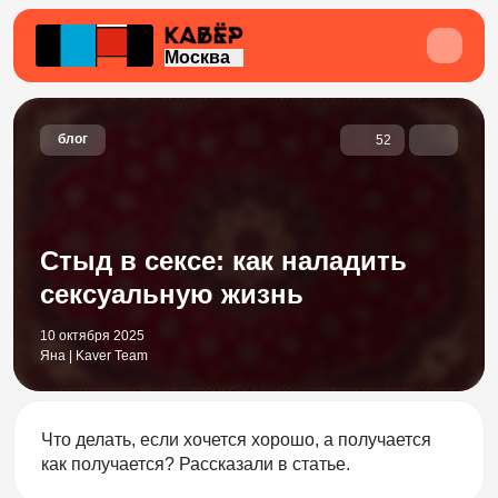
Москва
блог
52
Стыд в сексе: как наладить
сексуальную жизнь
10 октября 2025
Яна | Kaver Team
Что делать, если хочется хорошо, а получается
как получается? Рассказали в статье.