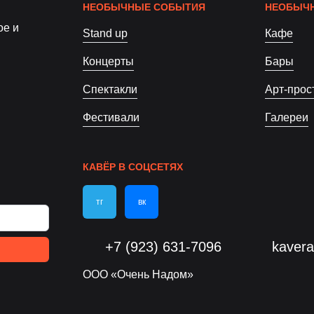
НЕОБЫЧНЫЕ СОБЫТИЯ
НЕОБЫЧН
ое и
Stand up
Кафе
Концерты
Бары
Спектакли
Арт-прос
Фестивали
Галереи
КАВЁР В СОЦСЕТЯХ
тг
вк
+7 (923) 631-7096
kaver
ООО «Очень Надом»