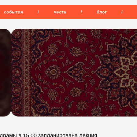
события
/
места
/
блог
/
е драмы в 15.00 запланирована лекция,