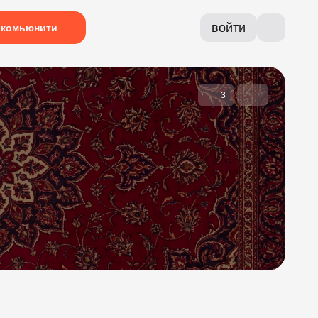
войти
комьюнити
3