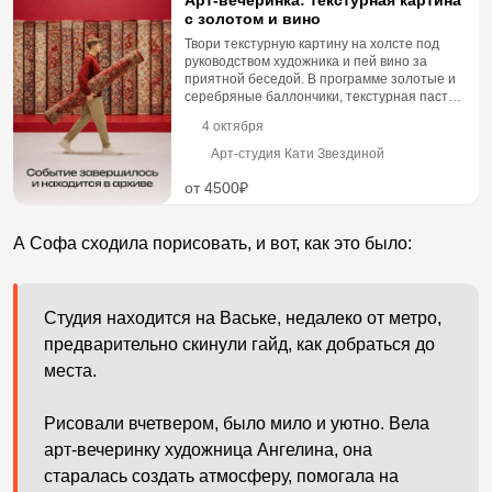
Арт-вечеринка: текстурная картина
с золотом и вино
Твори текстурную картину на холсте под
руководством художника и пей вино за
приятной беседой. В программе золотые и
серебряные баллончики, текстурная паста
и полная свобода творчес...
4 октября
Арт-студия Кати Звездиной
от 4500₽
А Софа сходила порисовать, и вот, как это было:
Студия находится на Ваське, недалеко от метро,
предварительно скинули гайд, как добраться до
места.
Рисовали вчетвером, было мило и уютно. Вела
арт-вечеринку художница Ангелина, она
старалась создать атмосферу, помогала на