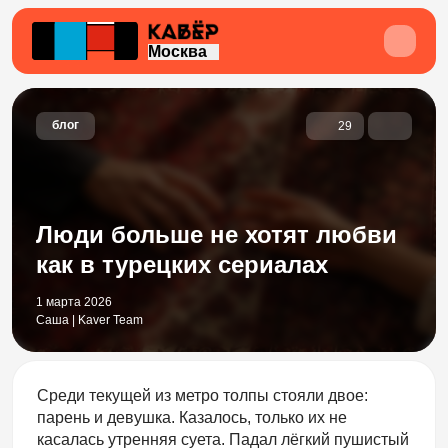
Москва
блог
29
Люди больше не хотят любви
как в турецких сериалах
1 марта 2026
Саша | Kaver Team
Среди текущей из метро толпы стояли двое:
парень и девушка. Казалось, только их не
касалась утренняя суета. Падал лёгкий пушистый