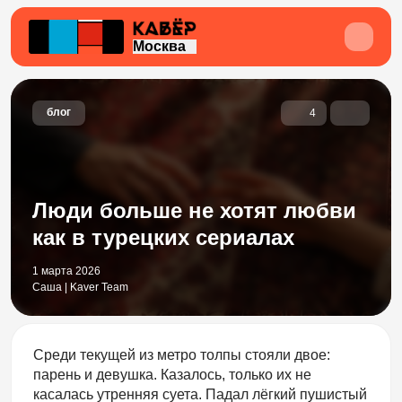
Москва
блог
4
Люди больше не хотят любви
как в турецких сериалах
1 марта 2026
Саша | Kaver Team
Среди текущей из метро толпы стояли двое:
парень и девушка. Казалось, только их не
касалась утренняя суета. Падал лёгкий пушистый