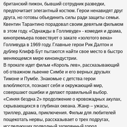
британский пижон, бывший сотрудник разведки,
предпочитает элегантный костюм. Герои ненавидят друг
друга, но готовы объединить силы ради защиты семьи.
Квентин Тарантино порадовал своим девятым фильмом
в этом году. «Однажды в Голливуде» - комедия и драма,
кинопремьера повествует о закате «золотого века»
Голливуда в 1969 году. Главные герои Рик Далтон и
дублер Клифф Бут пытаются найти свое место в быстро
меняющемся мире киноиндустрии.
В прокате идет фильм «Король лев», рассказывающий
об отважном львенке Симбе и его верных друзьях
Тимоне и Пумбе. Знакомые с детства герои
влюбляются, познают себя и окружающий мир,
совершают ошибки и делают правильный выбор.
«Синяя бездна 2» продолжение о кровожадных акулах,
скрывающихся в глубинах океана. Жанр – ужасы,
триллер, драма, приключения. Фильм для любителей
пощекотать нервы, рассказывает о трех подругах,
исследующих подводный затерянный город.