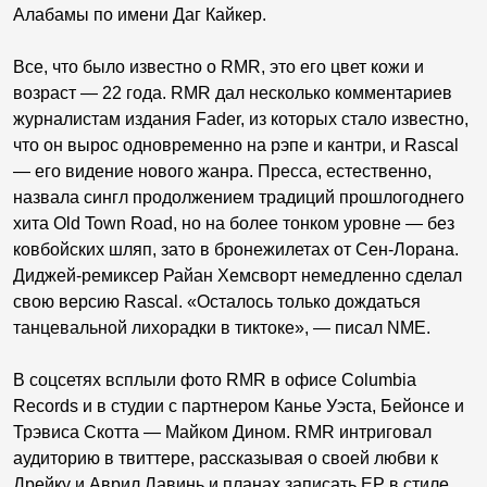
Алабамы по имени Даг Кайкер.
Все, что было известно о RMR, это его цвет кожи и
возраст — 22 года. RMR дал несколько комментариев
журналистам издания Fader, из которых стало известно,
что он вырос одновременно на рэпе и кантри, и Rascal
— его видение нового жанра. Пресса, естественно,
назвала сингл продолжением традиций прошлогоднего
хита Old Town Road, но на более тонком уровне — без
ковбойских шляп, зато в бронежилетах от Сен-Лорана.
Диджей-ремиксер Райан Хемсворт немедленно сделал
свою версию Rascal. «Осталось только дождаться
танцевальной лихорадки в тиктоке», — писал NME.
В соцсетях всплыли фото RMR в офисе Columbia
Records и в студии с партнером Канье Уэста, Бейонсе и
Трэвиса Скотта — Майком Дином. RMR интриговал
аудиторию в твиттере, рассказывая о своей любви к
Дрейку и Аврил Лавинь и планах записать EP в стиле