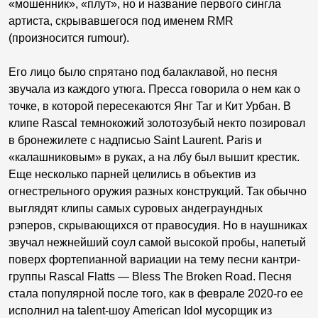
«мошенник», «плут», но и название первого сингла
артиста, скрывавшегося под именем RMR
(произносится rumour).
Его лицо было спрятано под балаклавой, но песня
звучала из каждого утюга. Пресса говорила о нем как о
точке, в которой пересекаются Янг Таг и Кит Урбан. В
клипе Rascal темнокожий золотозубый некто позировал
в бронежилете с надписью Saint Laurent. Paris и
«калашниковым» в руках, а на лбу был вышит крестик.
Еще несколько парней целились в объектив из
огнестрельного оружия разных конструкций. Так обычно
выглядят клипы самых суровых андеграундных
рэперов, скрывающихся от правосудия. Но в наушниках
звучал нежнейший соул самой высокой пробы, напетый
поверх фортепианной вариации на тему песни кантри-
группы Rascal Flatts — Bless The Broken Road. Песня
стала популярной после того, как в феврале 2020-го ее
исполнил на talent-шоу American Idol мусорщик из