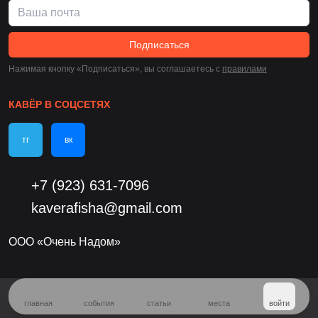
Подписаться
Нажимая кнопку «Подписаться», вы соглашаетесь c
правилами
КАВЁР В СОЦСЕТЯХ
тг
вк
+7 (923) 631-7096
kaverafisha@gmail.com
ООО «Очень Надом»
главная
события
статьи
места
войти