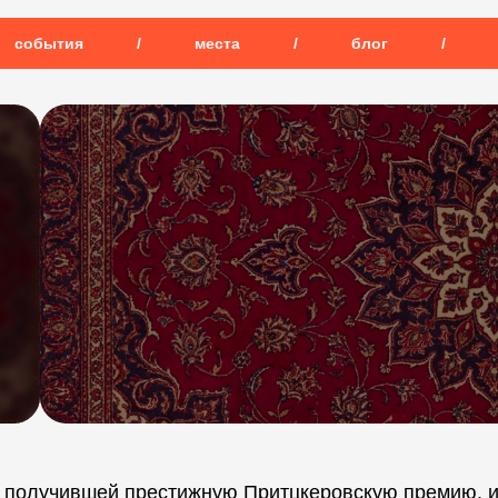
события
/
места
/
блог
/
, получившей престижную Притцкеровскую премию, 