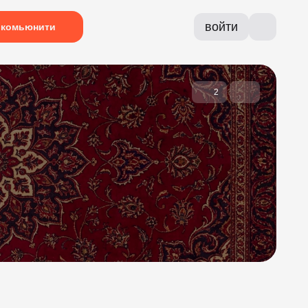
войти
комьюнити
2
и