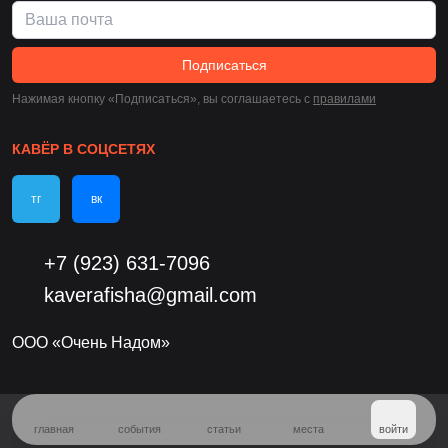
Подписаться
Нажимая кнопку «Подписаться», вы соглашаетесь c
правилами
КАВЁР В СОЦСЕТЯХ
тг
вк
+7 (923) 631-7096
kaverafisha@gmail.com
ООО «Очень Надом»
главная
события
статьи
места
войти