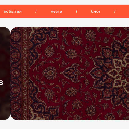
события
/
места
/
блог
/
s