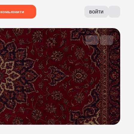
войти
комьюнити