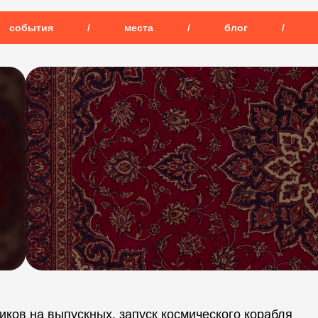
события
/
места
/
блог
/
ков на выпускных, запуск космического корабля