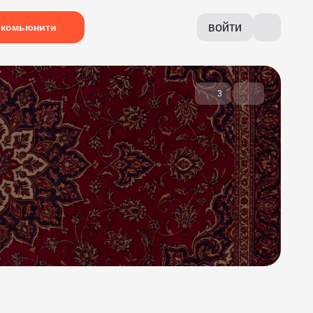
войти
комьюнити
3