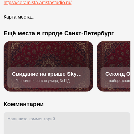
https://ceramista.artistastudio.ru/
Карта места...
Ещё места в городе Санкт-Петербург
Свидание на крыше Sky
Секонд Off
Love
Гельсингфорсская улица, 3к11Д
набережная ре
Комментарии