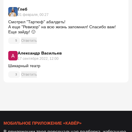
Глеб
01 февраля, 00:27
Смотрел "Тартюф" абалдеть!
А еще "Ревизор" на всю жизнь запомнил! Спасибо вам!
Еще зайду! 🙂
Ответить
5
Александр Васильев
17 сентября 2022, 12:00
Шикарный театр
Ответить
3
МОБИЛЬНОЕ ПРИЛОЖЕНИЕ «КАВЁР»
В приложении твоя персональная подборка, избранное