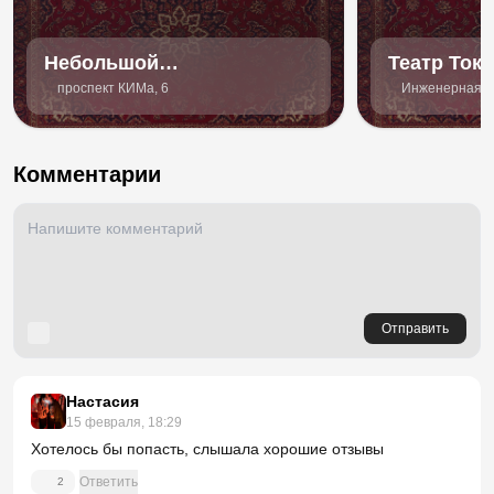
Небольшой
Театр Ток
драматический театр
проспект КИМа, 6
Инженерная ул
Комментарии
Отправить
Настасия
15 февраля, 18:29
Хотелось бы попасть, слышала хорошие отзывы
Ответить
2