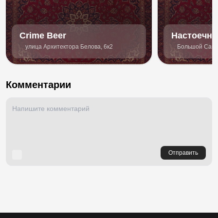
Crime Beer
Настоечна
улица Архитектора Белова, 6к2
Большой Самп
74к2
Комментарии
Отправить