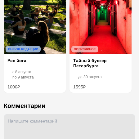
ВЫБОР РЕДАКЦИИ
ПОПУЛЯРНОЕ
Рэп йога
Тайный бункер
Петербурга
c
8 августа
до
30 августа
по
9 августа
1000₽
1595₽
Комментарии