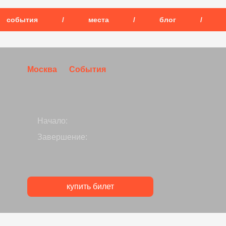
события
/
места
/
блог
/
Москва
События
Начало:
Завершение:
купить билет