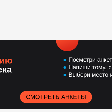
нию
●
Посмотри анке
●
Напиши тому, с
ека
●
Выбери место и
СМОТРЕТЬ АНКЕТЫ