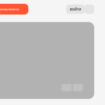
войти
комьюнити