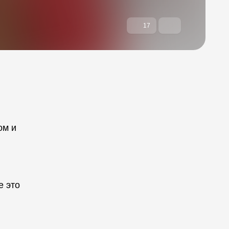
17
ом и
е это