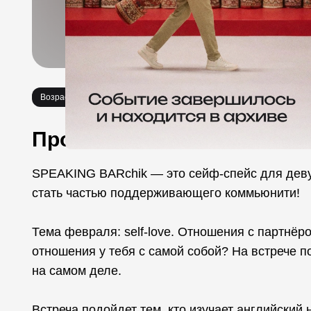
Возраст 21+
Необычное
Мастер-классы
Про событие
SPEAKING BARchik — это сейф-спейс для девуш
стать частью поддерживающего коммьюнити!
Тема февраля: self-love. Отношения с партнёро
отношения у тебя с самой собой? На встрече по
на самом деле.
Встреча подойдет тем, кто изучает английский 