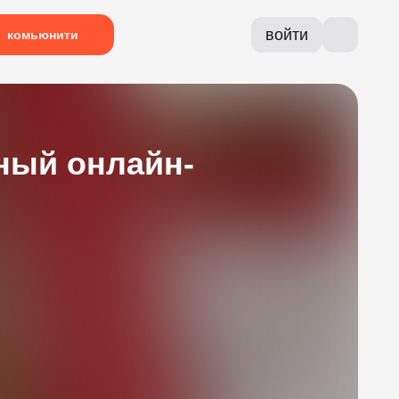
войти
комьюнити
ный онлайн-