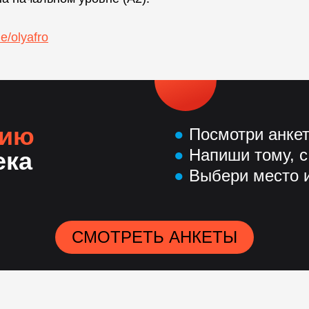
me/olyafro
нию
●
Посмотри анке
●
Напиши тому, с
ека
●
Выбери место и
СМОТРЕТЬ АНКЕТЫ