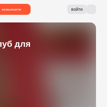
войти
комьюнити
луб для