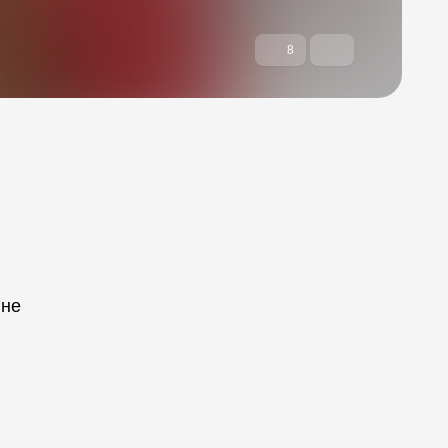
8
 не