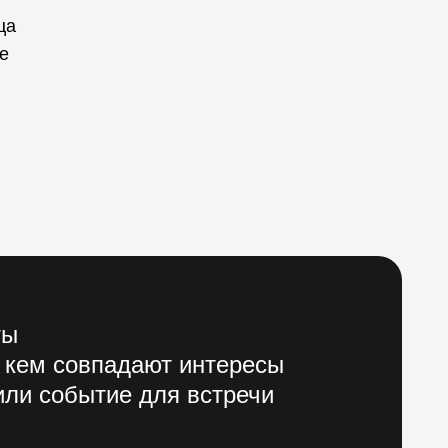
ца
е
ты
 кем совпадают интересы
ли событие для встречи