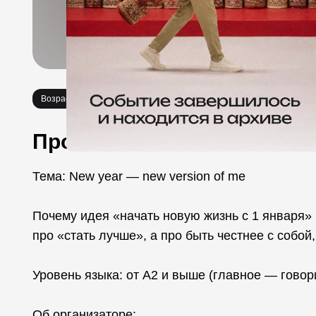
Возраст 21+
Мастер-классы
Про событие
Тема: New year — new version of me
Почему идея «начать новую жизнь с 1 января» 
про «стать лучше», а про быть честнее с собой
Уровень языка: от A2 и выше (главное — говор
Об организаторе: